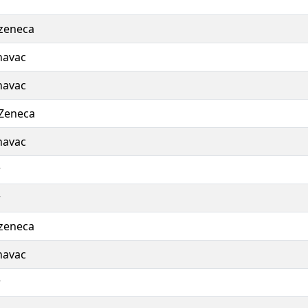
r
zeneca
navac
navac
Zeneca
navac
r
r
zeneca
navac
r