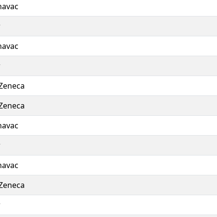
navac
r
navac
r
Zeneca
Zeneca
navac
r
navac
Zeneca
r