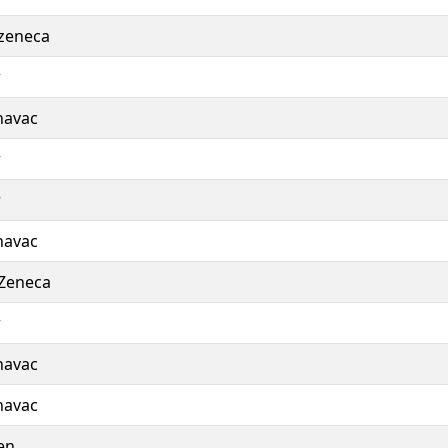
zeneca
r
navac
r
r
navac
Zeneca
r
navac
navac
en