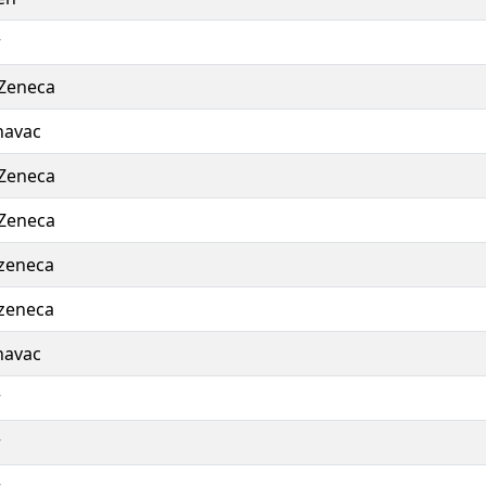
r
Zeneca
navac
Zeneca
Zeneca
zeneca
zeneca
navac
r
r