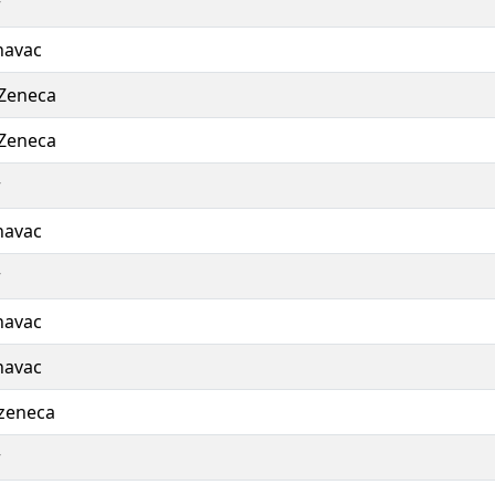
r
navac
Zeneca
Zeneca
r
navac
r
navac
navac
zeneca
r