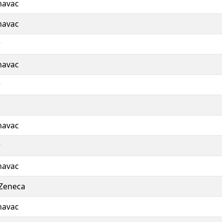
navac
navac
r
navac
r
r
navac
r
navac
Zeneca
navac