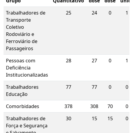
Grupo
Quantitativo
dose
dose
únic
Trabalhadores de
25
24
0
1
Transporte
Coletivo
Rodoviário e
Ferroviário de
Passageiros
Pessoas com
28
27
0
1
Deficiência
Institucionalizadas
Trabalhadores
77
77
0
0
Educação
Comorbidades
378
308
70
0
Trabalhadores de
30
15
15
0
Força e Segurança
e Salvamento