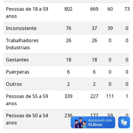
Pessoas de 18 a 59
802
669
60
73
anos
Inconsistente
76
37
39
0
Trabalhadores
26
26
0
0
Industriais
Gestantes
18
18
0
0
Puérperas
6
6
0
0
Outros
2
2
0
0
Pessoas de 55 a 59
339
227
111
1
anos
Pessoas de 50 a 54
236
177
59
0
anos