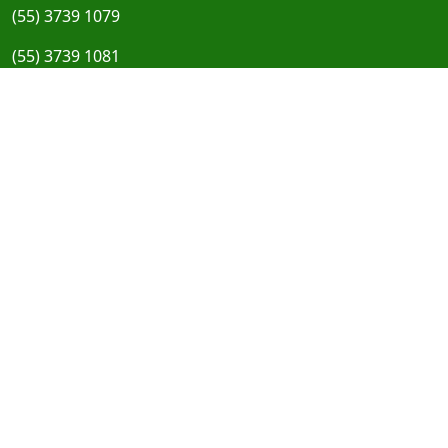
(55) 3739 1079
(55) 3739 1081
E-mail
administracao@taquarucudosul.rs.gov.br
Redes Sociais
Início
Nosso Município
Feira do Peixe
Secretarias